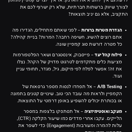
לדעת גם איך להוציא את הארנק. אז איך יוצרים קמפיין ממומן
לצורך שיווק ברשתות חברתיות, שלא רק ישרוף לכם את
התקציב, אלא גם יניב תוצאות?
הגדרת מטרות ברורות
– לפני שאתם מתחילים, הגדירו מה
אתם רוצים להשיג. חשיפה רחבה? המרות? בניית קהילה?
כל מטרה דורשת סוג קמפיין שונה.
פילוח קהל יעד
– פייסבוק, אינסטגרם ושאר הפלטפורמות
מציעות כלים מתקדמים לטרגוט מדויק של הקהל. נצלו
את זה! אפשר לפלח לפי מיקום, גיל, מגדר, תחומי עניין
ועוד.
A/B Testing
– אל תפחדו לנסות מספר גרסאות של
הקמפיין ולראות מה עובד הכי טוב. שינויים קטנים בתמונה
או בכותרת יכולים להשפיע באופן דרמטי על התוצאות.
מעקב ואופטימיזציה
– אל תסתפקו בלצפות במספר
הלייקים. עקבו אחרי מדדים כמו שיעור הקלקה (CTR),
עלות להמרה ומעורבות (Engagement) כדי לשפר את