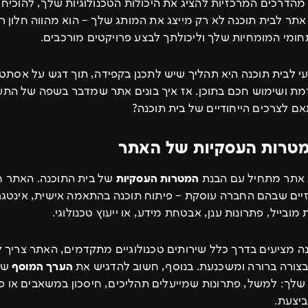
הדרכים המרכזיות להציג את היכולות הטכנולוגיות שלך, להוכיח 
אתר לבית תוכנה לא רק מייצג את המותג שלך – הוא מהווה חלון ר
ומי המומחיות שלך וליכולתך לבצע פרויקטים מורכבים.
י לבית תוכנה היא תהליך שיש לתכנן בקפידה, תוך דגש על אסתטי
מת ושימוש חכם בתוכן. אז איך בונים אתר שמדבר בשפה של התע
אם לצרכים הייחודיים של בית תוכנה?
ת אתר מתחיל עם הבנת
המטרות העסקיות
של בית התוכנה. האתר ח
ים שבהם החברה עוסקת – פיתוח תוכנה בהתאמה אישית, אינטגרצ
מובייל, פתרונות ענן, אבטחת מידע, או ייעוץ טכנולוגי.
נה מציעים בדרך כלל שירותים טכנולוגיים מתקדמים, האתר צריך 
צורה ברורה ומשכנעת. בנוסף, חשוב להדגיש את
הערך המוסף
שא
שלך: למשל, פתרונות שמייעלים תהליכים, חיסכון במשאבים או פ
יצעת.